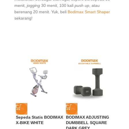
menit,
jogging
30 menit, 100 kali
push up
, atau
berenang 20 menit. Yuk, beli
Bodimax Smart Shaper
sekarang!
-7%
-23%
-30%
Sepeda Statis BODIMAX
BODIMAX ADJUSTING
BODIM
X-BIKE WHITE
DUMBBELL SQUARE
PRO
DARK GREY