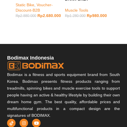
Static Bike
,
Voucher-
Muscle
Discount-B2B
Muscle Tools
Rp
1.98
Rp
2.680.000
Rp
980.000
Rp
2.880.000
Rp
1.280.000
Bodimax Indonesia
Bodimax is a fitness and sports equipment brand from South
Korea. Bodimax presents fitness products ranging from
treadmills, spinning bikes and muscle exercise tools to support
people having an active & healthy lifestyle by building their own
dream home gym. The best quality, affordable prices and
multifunctional products in a compact design are the
signatures of BODIMAX.