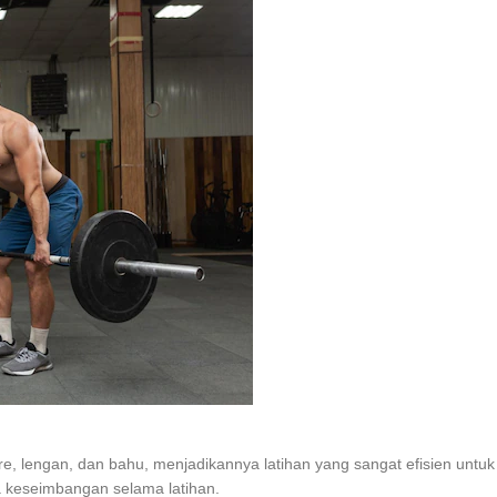
ore, lengan, dan bahu, menjadikannya latihan yang sangat efisien untu
a keseimbangan selama latihan.