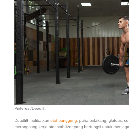
Pinterest/Deadlift
Deadlift melibatkan
otot punggung
, paha belakang, gluteus, c
merangsang kerja otot stabilizer yang berfungsi untuk menjag