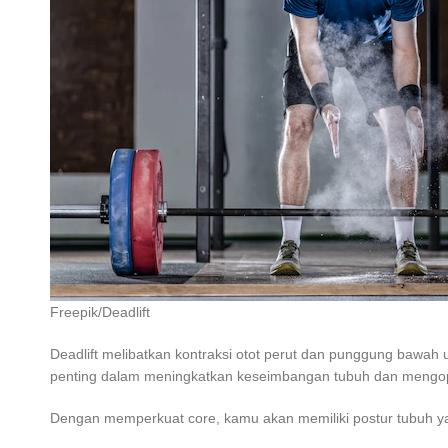
Freepik/Deadlift
Deadlift melibatkan kontraksi otot perut dan punggung bawah
penting dalam meningkatkan keseimbangan tubuh dan mengoptim
Dengan memperkuat core, kamu akan memiliki postur tubuh ya