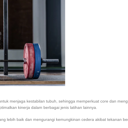
 untuk menjaga kestabilan tubuh, sehingga memperkuat core dan mengur
alkan kinerja dalam berbagai jenis latihan lainnya.
ng lebih baik dan mengurangi kemungkinan cedera akibat tekanan be