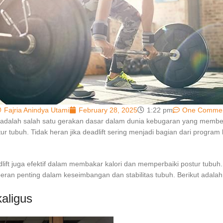
Fajria Anindya Utami
February 28, 2025
1:22 pm
One Comme
ni adalah salah satu gerakan dasar dalam dunia kebugaran yang membe
r tubuh. Tidak heran jika deadlift sering menjadi bagian dari program
ift juga efektif dalam membakar kalori dan memperbaiki postur tubuh.
peran penting dalam keseimbangan dan stabilitas tubuh. Berikut adalah
aligus