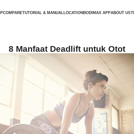
OP
COMPARE
TUTORIAL & MANUAL
LOCATION
BODIMAX APP
ABOUT US
T
8 Manfaat Deadlift untuk Otot