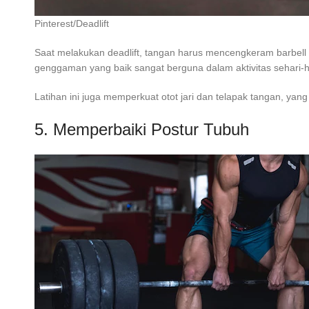
Pinterest/Deadlift
Saat melakukan deadlift, tangan harus mencengkeram barbel
genggaman yang baik sangat berguna dalam aktivitas sehari-har
Latihan ini juga memperkuat otot jari dan telapak tangan, yan
5. Memperbaiki Postur Tubuh