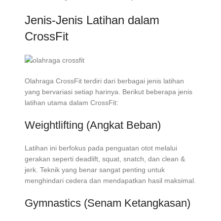
Jenis-Jenis Latihan dalam
CrossFit
Olahraga CrossFit terdiri dari berbagai jenis latihan
yang bervariasi setiap harinya. Berikut beberapa jenis
latihan utama dalam CrossFit:
Weightlifting (Angkat Beban)
Latihan ini berfokus pada penguatan otot melalui
gerakan seperti deadlift, squat, snatch, dan clean &
jerk. Teknik yang benar sangat penting untuk
menghindari cedera dan mendapatkan hasil maksimal.
Gymnastics (Senam Ketangkasan)