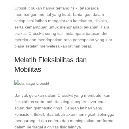
CrossFit bukan hanya tentang fisik, tetapi juga
membangun mental yang kuat. Tantangan dalam
setiap sesi latihan mengajarkan ketekunan, disiplin,
serta kemampuan untuk menghadapi tekanan. Para
praktisi CrossFit sering kali melampaui batasan diri
mereka dan mendapatkan rasa pencapaian yang luar
biasa setelah menyelesaikan latihan berat.
Melatih Fleksibilitas dan
Mobilitas
Banyak gerakan dalam CrossFit yang membutuhkan
fleksibilitas serta mobilitas tinggi, seperti overhead
squat dan gymnastic rings. Dengan latihan yang
konsisten, fleksibilitas tubuh akan meningkat, sehingga
mengurangi risiko cedera dan meningkatkan performa
dalam berbagai aktivitas fisik lainnya.