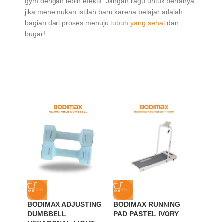
gym dengan lebih efektif. Jangan ragu untuk bertanya
jika menemukan istilah baru karena belajar adalah
bagian dari proses menuju
tubuh yang sehat
dan
bugar!
-23%
-9%
-18%
BODIMAX ADJUSTING
BODIMAX RUNNING
SOLD
DUMBBELL
PAD PASTEL IVORY
OUT