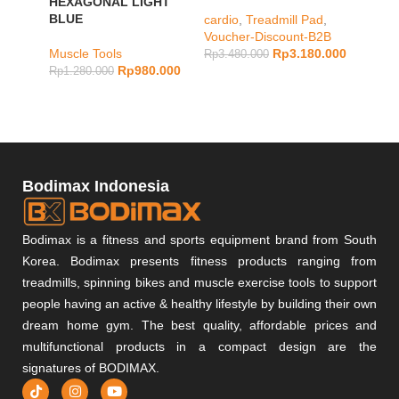
HEXAGONAL LIGHT
BODI
BLUE
cardio
,
Treadmill Pad
,
SHAPE
Voucher-Discount-B2B
IVORY
Muscle Tools
Rp
3.180.000
Rp
3.480.000
Rp
980.000
Rp
1.280.000
Muscle
Rp
2.18
Bodimax Indonesia
Bodimax is a fitness and sports equipment brand from South
Korea. Bodimax presents fitness products ranging from
treadmills, spinning bikes and muscle exercise tools to support
people having an active & healthy lifestyle by building their own
dream home gym. The best quality, affordable prices and
multifunctional products in a compact design are the
signatures of BODIMAX.