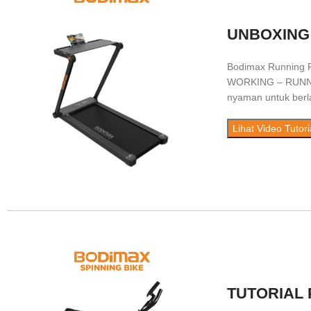
UNBOXING
Bodimax Running P
WORKING – RUNNING
nyaman untuk berl
Lihat Video Tutori
TUTORIAL