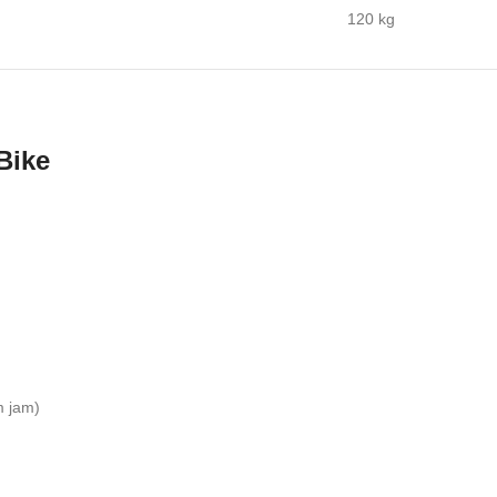
120 kg
Bike
m jam)