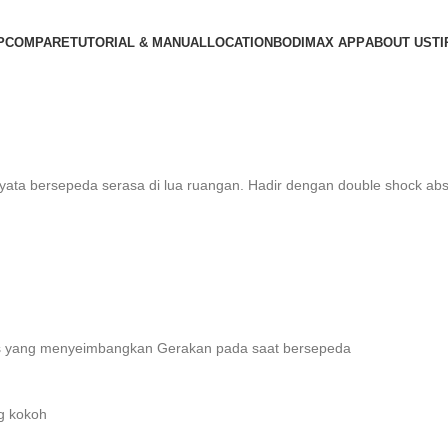
ning Bike
P
COMPARE
TUTORIAL & MANUAL
LOCATION
BODIMAX APP
ABOUT US
TI
a bersepeda serasa di lua ruangan. Hadir dengan double shock abso
gas yang menyeimbangkan Gerakan pada saat bersepeda
g kokoh