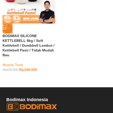
-19%
BODIMAX SILICONE
KETTLEBELL 8kg / Soft
Kettlebell / Dumbbell Lembut /
Kettlebell Pasir / Tidak Mudah
Bau
Muscle Tools
Rp
348.000
Rp
428.000
Bodimax Indonesia