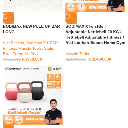
-33%
-29%
BODIMAX NEW PULL UP BAR
BODIMAX XTwistBell
LONG
Adjustable Kettlebell 20 KG /
Kettlebell Adjustable Fitness /
Alat Latihan Beban Home Gym
Alat Fitness
,
Bodimax X HEAD
Fitness
,
Muscle Tools
,
Static
Bike
,
Treadmill Pad
Muscle Tools
Rp
598.000
Rp
2.480.000
Rp
898.000
Rp
3.480.000