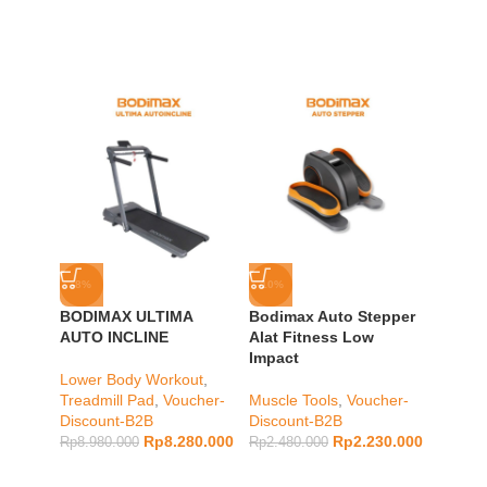
-8%
-10%
-3%
BODIMAX ULTIMA
Bodimax Auto Stepper
BODI
AUTO INCLINE
Alat Fitness Low
PAD I
Impact
Lower Body Workout
,
cardio
,
Treadmill Pad
,
Voucher-
Muscle Tools
,
Voucher-
Vouche
Discount-B2B
Discount-B2B
Rp
3.49
Rp
8.280.000
Rp
2.230.000
Rp
8.980.000
Rp
2.480.000