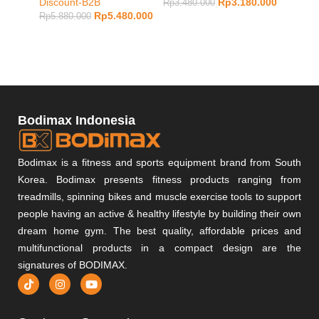
Discount-B2B
Rp
3.180.000
Muscle
Rp
3.480.000
Rp
5.480.000
Rp
5.880.000
Rp
1.28
Bodimax Indonesia
Bodimax is a fitness and sports equipment brand from South
Korea. Bodimax presents fitness products ranging from
treadmills, spinning bikes and muscle exercise tools to support
people having an active & healthy lifestyle by building their own
dream home gym. The best quality, affordable prices and
multifunctional products in a compact design are the
signatures of BODIMAX.