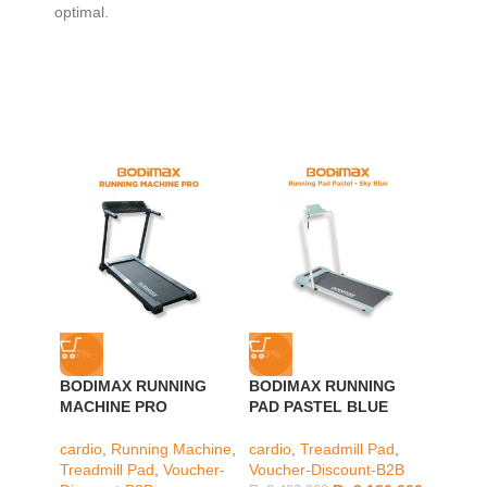
optimal.
-7%
-9%
-23%
BODIMAX RUNNING
BODIMAX RUNNING
BODIM
MACHINE PRO
PAD PASTEL BLUE
DUMB
HEXA
BLUE
cardio
,
Running Machine
,
cardio
,
Treadmill Pad
,
Treadmill Pad
,
Voucher-
Voucher-Discount-B2B