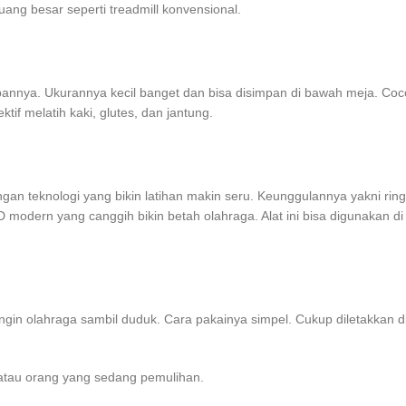
uang besar seperti treadmill konvensional.
abannya. Ukurannya kecil banget dan bisa disimpan di bawah meja. Coco
ektif melatih kaki, glutes, dan jantung.
gan teknologi yang bikin latihan makin seru. Keunggulannya yakni ring
D modern yang canggih bikin betah olahraga. Alat ini bisa digunakan di 
engin olahraga sambil duduk. Cara pakainya simpel. Cukup diletakkan d
 atau orang yang sedang pemulihan.