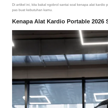
Di artikel ini, kita bakal ngobrol santai soal kenapa alat kard
pas buat kebutuhan kamu.
Kenapa Alat Kardio Portable 2026