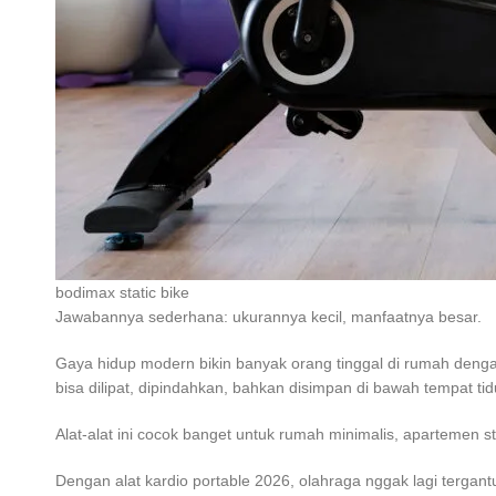
bodimax static bike
Jawabannya sederhana: ukurannya kecil, manfaatnya besar.
Gaya hidup modern bikin banyak orang tinggal di rumah dengan 
bisa dilipat, dipindahkan, bahkan disimpan di bawah tempat tid
Alat-alat ini cocok banget untuk rumah minimalis, apartemen st
Dengan alat kardio portable 2026, olahraga nggak lagi tergan