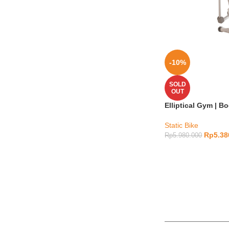
-10%
SOLD
OUT
Elliptical Gym | Bo
Static Bike
Rp
5.38
Rp
5.980.000