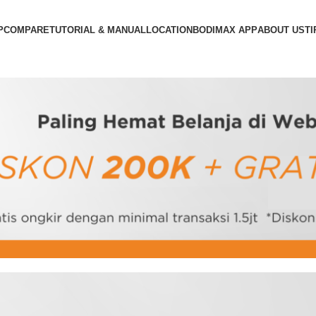
P
COMPARE
TUTORIAL & MANUAL
LOCATION
BODIMAX APP
ABOUT US
TI