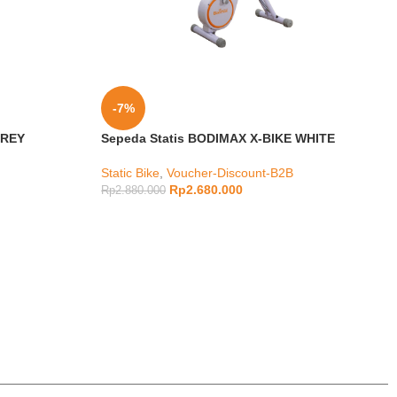
-7%
GREY
Sepeda Statis BODIMAX X-BIKE WHITE
Static Bike
,
Voucher-Discount-B2B
Rp
2.680.000
Rp
2.880.000