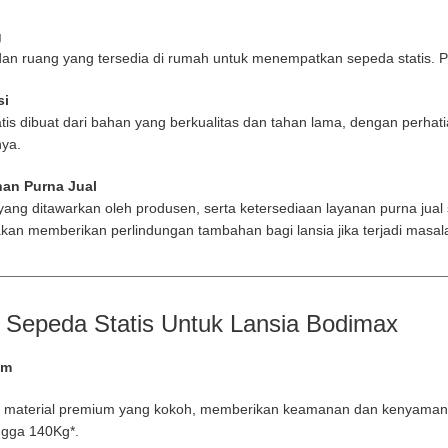
g
an ruang yang tersedia di rumah untuk menempatkan sepeda statis. Pil
si
atis dibuat dari bahan yang berkualitas dan tahan lama, dengan perha
nya.
nan Purna Jual
yang ditawarkan oleh produsen, serta ketersediaan layanan purna jual
akan memberikan perlindungan tambahan bagi lansia jika terjadi masal
 Sepeda Statis Untuk Lansia Bodimax
um
ri material premium yang kokoh, memberikan keamanan dan kenyaman
gga 140Kg*.