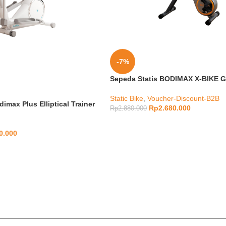
-7%
Sepeda Statis BODIMAX X-BIKE 
Static Bike
,
Voucher-Discount-B2B
dimax Plus Elliptical Trainer
Rp
2.680.000
Rp
2.880.000
0.000