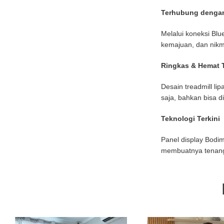
Terhubung dengan
Melalui koneksi Blu
kemajuan, dan nikm
Ringkas & Hemat 
Desain treadmill l
saja, bahkan bisa 
Teknologi Terkini
Panel display Bodim
membuatnya tenang 