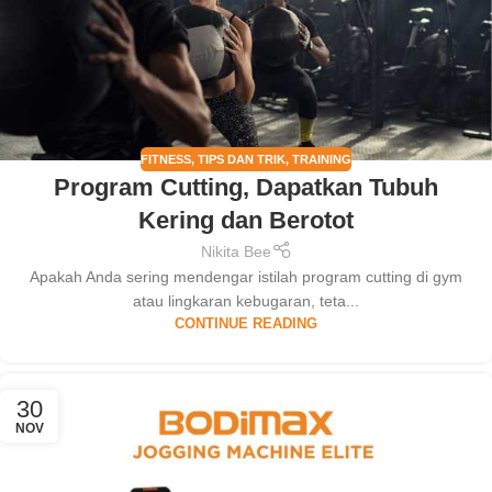
FITNESS
,
TIPS DAN TRIK
,
TRAINING
Program Cutting, Dapatkan Tubuh
Kering dan Berotot
Nikita Bee
Apakah Anda sering mendengar istilah program cutting di gym
atau lingkaran kebugaran, teta...
CONTINUE READING
30
NOV