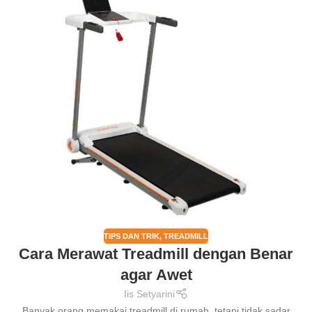
TIPS DAN TRIK
,
TREADMILL
Cara Merawat Treadmill dengan Benar
agar Awet
Iis Setyarini
Banyak orang memakai treadmill di rumah, tetapi tidak sadar