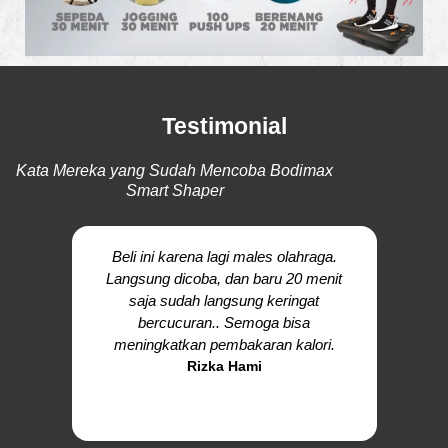
Testimonial
Kata Mereka yang Sudah Mencoba Bodimax
Smart Shaper
Beli ini karena lagi males olahraga.
Barang 
Langsung dicoba, dan baru 20 menit
Keleng
saja sudah langsung keringat
buku p
bercucuran.. Semoga bisa
handle 
meningkatkan pembakaran kalori.
baik
Rizka Hami
Coba 1
ba